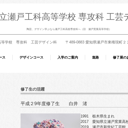
立瀬戸工科高等学校 専攻科 工芸
陶芸、デザイン学ぶなら瀬戸工科高校専攻科へ（旧 瀬戸窯業高等学校）
学校 専攻科 工芸デザイン科 〒489-0883 愛知県瀬戸市東権現町２２－１ T
ース
デザインコース
入学のご案内
進路
修了展の
修了生の活躍
平成２9年度修了生 白井 渚
1991 栃木県生まれ
2017 愛知県立瀬戸窯業
2019 瀬戸市新世紀工芸館