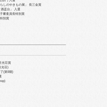
芸部門 入選
くらしのやきもの展」 長三金賞
酒盃台」 入選
子審査員長特別賞
特別賞
 月光荘賞
光荘)
(第9期)
選
op)