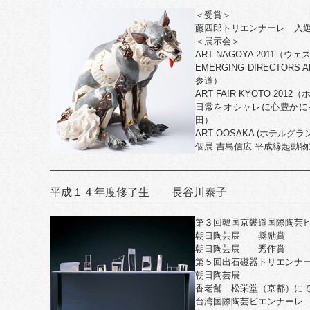
＜受賞＞
藤四郎トリエンナーレ 入
＜展示会＞
ART NAGOYA 2011
EMERGING DIRECTOR
参道）
ART FAIR KYOTO 2
日常をオシャレに心豊かに
田）
ART OOSAKA (ホテル
個展 吉島信広 平成縁起動物
平成１４年度修了生 長谷川泰子
第３回韓国京畿道国際陶芸
朝日陶芸展 奨励賞
朝日陶芸展 秀作賞
第５回出石磁器トリエンナ
朝日陶芸展
香老舗 松栄堂（京都）に
台湾国際陶芸ビエンナーレ