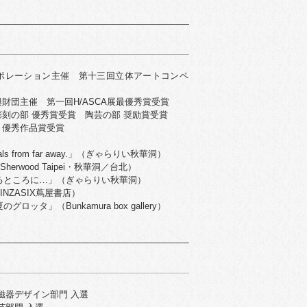
ポレーション主催 第十三回立体アートコンペ
財団主催 第一回H/ASCA展最優秀賞受賞
刻の部 優秀賞受賞 陶芸の部 奨励賞受賞
 優秀作品賞受賞
ls from far away.」（ぎゃらりい秋華洞）
he Sherwood Taipei・秋華洞／台北）
あるところに…」（ぎゃらりい秋華洞）
NZASIX蔦屋書店）
ロッタ」（Bunkamura box gallery）
陶磁器デザイン部門 入選