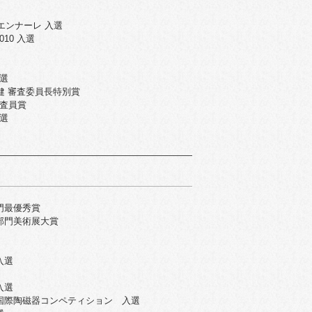
エンナーレ 入選
10 入選
入選
健 審査委員長特別賞
審査員賞
入選
門最優秀賞
部門美術展大賞
入選
入選
国際陶磁器コンペティション 入選