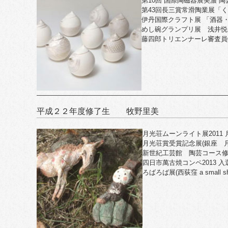
第10回 国際陶磁器展美濃 陶
第43回長三賞常滑陶業展「
伊丹国際クラフト展 「酒器・
めし碗グランプリ展 浅井悦
藤四郎トリエンナーレ審査員
平成２２年度修了生 牧野里美
月光荘ムーンライト展2011
月光荘賞受賞記念展(銀座 月
新世紀工芸館 陶芸コース修了
四日市萬古焼コンペ2013 入
ろばろば展(西荻窪 a small sh