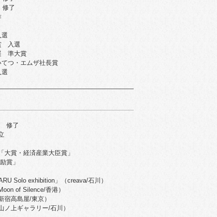
 修了
作
入選
賞 入選
展 準大賞
いてつ・エムザ社長賞
入選
房 修了
立
賞「大賞・経済産業大臣賞」
奨励賞」
RU Solo exhibition」（creava/石川）
n of Silence/香港）
（新宿高島屋/東京）
（山ノ上ギャラリー/石川）