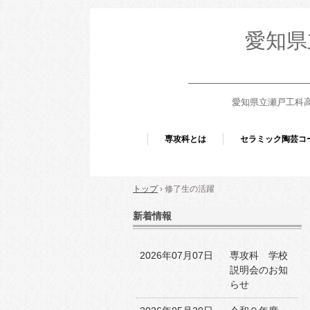
愛知県
愛知県立瀬戸工科高等
専攻科とは
セラミック陶芸コ
トップ
›
修了生の活躍
新着情報
2026年07月07日
専攻科 学校
説明会のお知
らせ