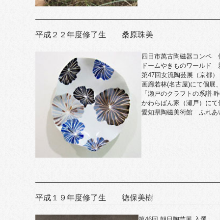
平成２２年度修了生 桑原珠美
四日市萬古陶磁器コンペ 
ドームやきものワールド 
第47回女流陶芸展（京都）
画廊若林(名古屋)にて個展
「瀬戸のクラフトの系譜-昨
かわらばん家（瀬戸）にて
愛知県陶磁美術館 ふれあ
平成１９年度修了生 徳保美樹
第46回 朝日陶芸展 入選