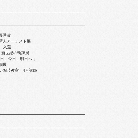
優秀賞
新人アーチスト展
 入選
、新世紀の軌跡展
日、今日、明日へ-」
個展
い陶芸教室 4月講師