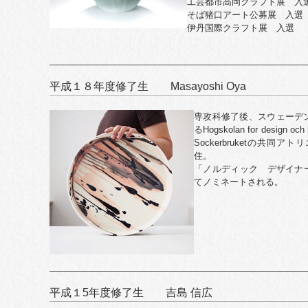
工芸都市高岡クラフト展 入
そば猪口アート公募展 入選
伊丹国際クラフト展 入選
平成１８年度修了生 Masayoshi Oya
専攻科修了後、スウェーデンに渡
るHogskolan for design 
Sockerbruketの共
住。
「ノルディック デザイナー
てノミネートされる。
平成１5年度修了生 吉島 信広