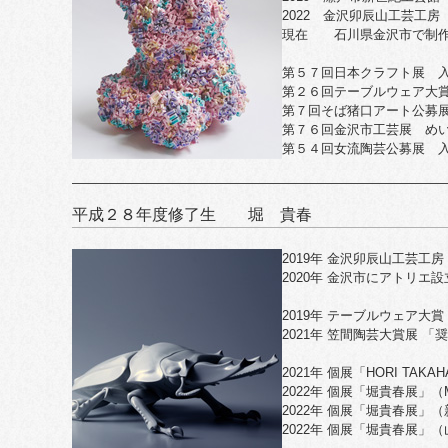
2022 金沢卯辰山工芸工房
現在 石川県金沢市で制
第５７回日本クラフト展 
第２６回テーブルウェア大
第７回そば猪口アート公募
第７６回金沢市工芸展 め
第５４回女流陶芸公募展 
平成２８年度修了生 堀 貴春
2019年 金沢卯辰山工芸工
2020年 金沢市にアトリエ設
2019年 テーブルウェア大
2021年 笠間陶芸大賞展 「
​2021年 個展「HORI TAKAHA
​2022年 個展「堀貴春展」（Moo
​2022年 個展「堀貴春展」
​2022年 個展「堀貴春展」