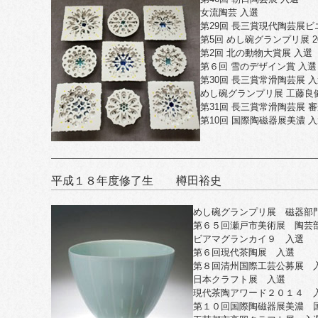
女流陶芸 入選
第29回 長三賞現代陶芸展ビ
第5回 めし碗グランプリ展 20
第2回 北の動物大賞展 入選
第６回 雪のデザイン賞 入選
第30回 長三賞常滑陶芸展 
めし碗グランプリ展 工藤良
第31回 長三賞常滑陶芸展 
第10回 国際陶磁器展美濃 
平成１８年度修了生 樽田裕史
めし碗グランプリ展 磁器部
第６５回瀬戸市美術展 陶芸
ビアマグランカイ９ 入選
第６回現代茶陶展 入選
第８回清州国際工芸公募展 
日本クラフト展 入選
現代茶陶アワード２０１４ 
第１０回国際陶磁器展美濃 