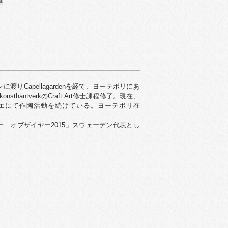
選
りCapellagardenを経て、ヨーテボリにあ
och konsthantverkのCraft Art修士課程修了。現在、
同アトリエにて作陶活動を続けている。ヨーテボリ在
 オブザイヤー2015」スウェーデン代表とし