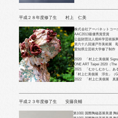
平成２８年度修了生 村上 仁美
株式会社アーバネットコー
AAC2013最優秀賞受賞
公益財団法人堀科学芸術振興
第六十八回瀬戸市美術展 彫
愛知県立芸術大学修了制作
2020 「村上仁美個展 Signa
ONE ART Taipei 2020（T
2021 「むかしむかし、
「村上仁美個展 浮生」（GI
2022 「村上仁美個展 真夏のグ
平成２３年度修了生 安藤良輔
第10回 国際陶磁器展美濃 