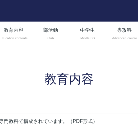
教育内容
部活動
中学生
専攻科
Education contents
Club
Middle SS
Advanced course
教育内容
Education contents
専門教科で構成されています。（PDF形式）